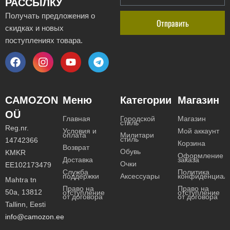
РАССЫЛКУ
Получать предложения о
Отправить
скидках и новых
поступлениях товара.
CAMOZON
Меню
Категории
Магазин
OÜ
Главная
Городской
Магазин
стиль
Reg.nr.
Условия и
Мой аккаунт
оплата
Милитари
стиль
14742366
Корзина
Возврат
Обувь
KMKR
Оформление
Доставка
заказа
Очки
EE102173479
Служба
Политика
поддержки
Аксессуары
конфиденциал
Mahtra tn
Право на
Право на
50a, 13812
отступление
отступление
от договора
от договора
Tallinn, Eesti
info@camozon.ee