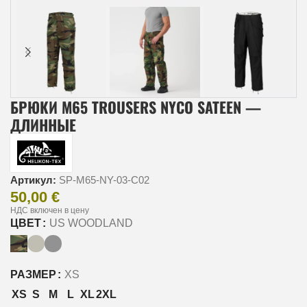
БРЮКИ M65 TROUSERS NYCO SATEEN —
ДЛИННЫЕ
Артикул:
SP-M65-NY-03-C02
50,00
€
НДС включен в цену
ЦВЕТ
US WOODLAND
РАЗМЕР
XS
XS
S
M
L
XL
2XL