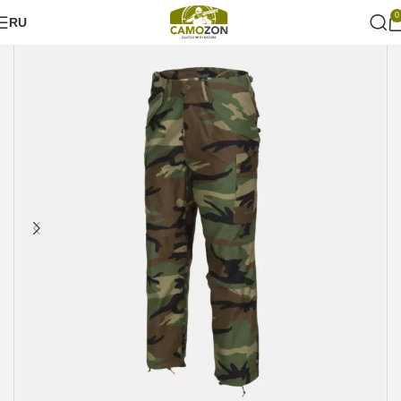
0
RU
Главная
Милитари стиль
Брюки