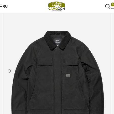
0
RU
Главная
Городской стиль
Куртки