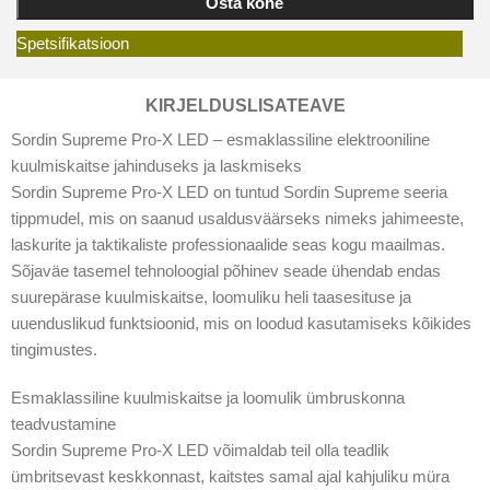
Osta kohe
Spetsifikatsioon
KIRJELDUS
LISATEAVE
Sordin Supreme Pro-X LED – esmaklassiline elektrooniline
kuulmiskaitse jahinduseks ja laskmiseks
Sordin Supreme Pro-X LED on tuntud Sordin Supreme seeria
tippmudel, mis on saanud usaldusväärseks nimeks jahimeeste,
laskurite ja taktikaliste professionaalide seas kogu maailmas.
Sõjaväe tasemel tehnoloogial põhinev seade ühendab endas
suurepärase kuulmiskaitse, loomuliku heli taasesituse ja
uuenduslikud funktsioonid, mis on loodud kasutamiseks kõikides
tingimustes.
Esmaklassiline kuulmiskaitse ja loomulik ümbruskonna
teadvustamine
Sordin Supreme Pro-X LED võimaldab teil olla teadlik
ümbritsevast keskkonnast, kaitstes samal ajal kahjuliku müra