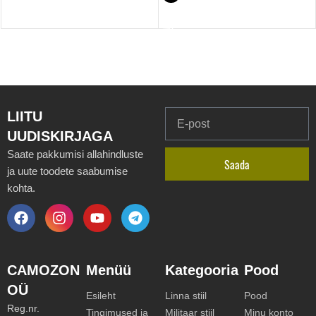
Valikud
LIITU
UUDISKIRJAGA
Saate pakkumisi allahindluste
Saada
ja uute toodete saabumise
kohta.
CAMOZON
Menüü
Kategooria
Pood
OÜ
Esileht
Linna stiil
Pood
Reg.nr.
Tingimused ja
Militaar stiil
Minu konto