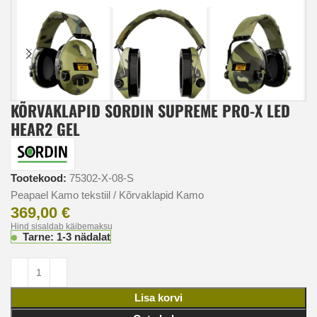
KÕRVAKLAPID SORDIN SUPREME PRO-X LED
HEAR2 GEL
Tootekood:
75302-X-08-S
Peapael Kamo tekstiil / Kõrvaklapid Kamo
369,00
€
Hind sisaldab käibemaksu
Tarne: 1-3 nädalat
Lisa korvi