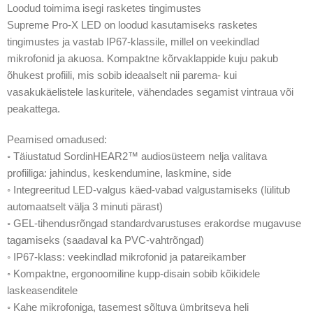
Loodud toimima isegi rasketes tingimustes
Supreme Pro-X LED on loodud kasutamiseks rasketes
tingimustes ja vastab IP67-klassile, millel on veekindlad
mikrofonid ja akuosa. Kompaktne kõrvaklappide kuju pakub
õhukest profiili, mis sobib ideaalselt nii parema- kui
vasakukäelistele laskuritele, vähendades segamist vintraua või
peakattega.
Peamised omadused:
◦ Täiustatud SordinHEAR2™ audiosüsteem nelja valitava
profiiliga: jahindus, keskendumine, laskmine, side
◦ Integreeritud LED-valgus käed-vabad valgustamiseks (lülitub
automaatselt välja 3 minuti pärast)
◦ GEL-tihendusrõngad standardvarustuses erakordse mugavuse
tagamiseks (saadaval ka PVC-vahtrõngad)
◦ IP67-klass: veekindlad mikrofonid ja patareikamber
◦ Kompaktne, ergonoomiline kupp-disain sobib kõikidele
laskeasenditele
◦ Kahe mikrofoniga, tasemest sõltuva ümbritseva heli