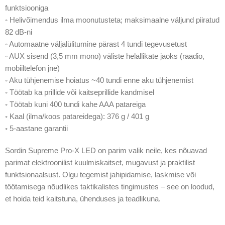
funktsiooniga
◦ Helivõimendus ilma moonutusteta; maksimaalne väljund piiratud
82 dB-ni
◦ Automaatne väljalülitumine pärast 4 tundi tegevusetust
◦ AUX sisend (3,5 mm mono) väliste helallikate jaoks (raadio,
mobiiltelefon jne)
◦ Aku tühjenemise hoiatus ~40 tundi enne aku tühjenemist
◦ Töötab ka prillide või kaitseprillide kandmisel
◦ Töötab kuni 400 tundi kahe AAA patareiga
◦ Kaal (ilma/koos patareidega): 376 g / 401 g
◦ 5-aastane garantii
Sordin Supreme Pro-X LED on parim valik neile, kes nõuavad
parimat elektroonilist kuulmiskaitset, mugavust ja praktilist
funktsionaalsust. Olgu tegemist jahipidamise, laskmise või
töötamisega nõudlikes taktikalistes tingimustes – see on loodud,
et hoida teid kaitstuna, ühenduses ja teadlikuna.