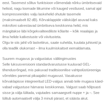
eest. Tasemest sõltuv funktsioon võimendab nõrku ümbritsevaid
helisid, nagu loomade liikumine või kauged vestlused, samal ajal
kompresseerides valju laskehelid ohutule tasemele
(maksimaalselt 82 dB). Kõrvaklappide välisküljel asuvad kaks
mikrofoni salvestavad ümbritseva keskkonna helid, mis
mängitakse läbi kõrgekvaliteediliste kõlarite – kõik reaalajas ja
ilma helide katkestuste või viivitusteta.
Olgu te siis jahil või lasketiirus, saate suhelda, kuulata juhiseid ja
olla teadlik olukorrast – ilma kuulmiskaitset eemaldamata.
Suurem mugavus ja valgustatus välitingimustes
Selle luksusversiooni standardvarustusse kuuluvad GEL-
tihendusrõngad, mis pakuvad traditsioonilise vahtpolüstüreeniga
võrreldes paremat pikaajalist mugavust. Vasakusse
kõrvaklapisse integreeritud LED-valgus annab teile mugava käed-
vabad valgustuse hämaras keskkonnas. Valgust saab hõlpsasti
sisse ja välja lülitada, vajutades samaaegselt nuppe + ja –. See
lülitub automaatselt välja 3 minuti pärast, et säästa akut.