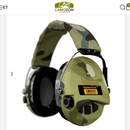
0
ET
Esileht
Aksessuaarid
Kõrvaklapid