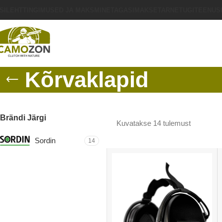
SILEHT
TINGIMUSED JA MAKSMINE
TAGASIMAKSE
TARNE
TUGITEENUS
Kõrvaklapid
Brändi Järgi
Kuvatakse 14 tulemust
Sordin
14