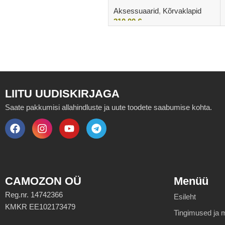
Aksessuaarid
,
Kõrvaklapid
310,00
€
Lisa korvi
LIITU UUDISKIRJAGA
Saate pakkumisi allahindluste ja uute toodete saabumise kohta.
CAMOZON OÜ
Menüü
Reg.nr. 14742366
Esileht
KMKR EE102173479
Tingimused ja