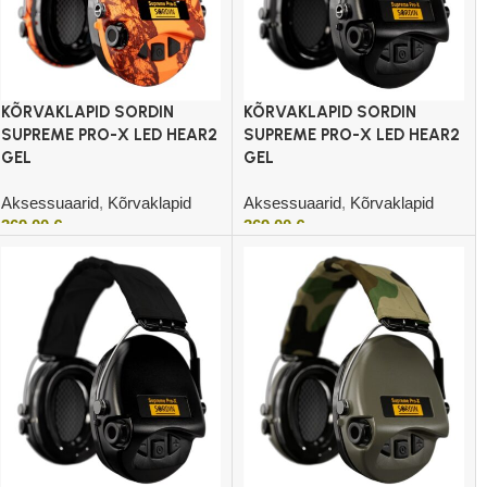
KÕRVAKLAPID SORDIN
KÕRVAKLAPID SORDIN
SUPREME PRO-X LED HEAR2
SUPREME PRO-X LED HEAR2
GEL
GEL
Aksessuaarid
,
Kõrvaklapid
Aksessuaarid
,
Kõrvaklapid
369,00
€
369,00
€
Lisa korvi
Lisa korvi