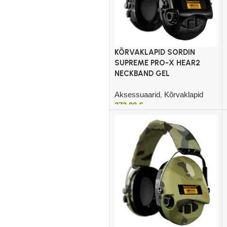
KÕRVAKLAPID SORDIN
SUPREME PRO-X HEAR2
NECKBAND GEL
Aksessuaarid
,
Kõrvaklapid
372,00
€
Lisa korvi