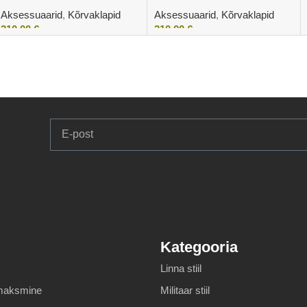
Aksessuaarid
,
Kõrvaklapid
Aksessuaarid
,
Kõrvaklapid
310,00
€
310,00
€
Lisa korvi
Lisa korvi
Kategooria
Linna stiil
 maksmine
Militaar stiil