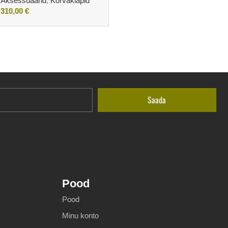
Aksessuaarid
,
Kõrvaklapid
310,00
€
Lisa korvi
Saada
Pood
Pood
Minu konto