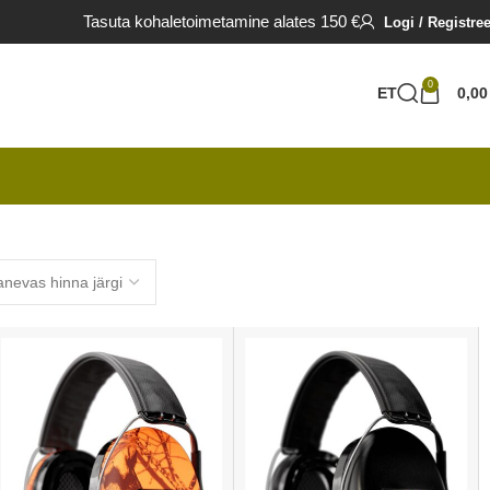
Tasuta kohaletoimetamine alates 150 €
Logi / Registree
0
ET
0,0