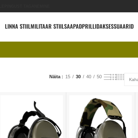
LEPINGUST TAGANEMINE
LINNA STIIL
MILITAAR STIIL
SAAPAD
PRILLID
AKSESSUAARID
Näita
15
30
40
50