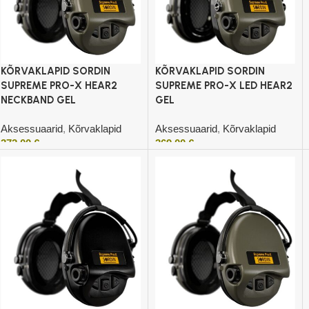
KÕRVAKLAPID SORDIN
KÕRVAKLAPID SORDIN
SUPREME PRO-X HEAR2
SUPREME PRO-X LED HEAR2
NECKBAND GEL
GEL
Aksessuaarid
,
Kõrvaklapid
Aksessuaarid
,
Kõrvaklapid
372,00
€
369,00
€
Lisa korvi
Lisa korvi