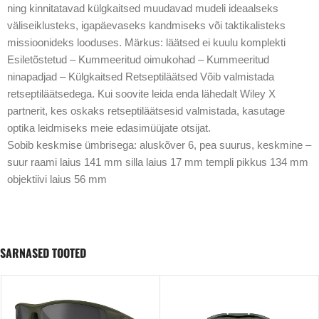
ning kinnitatavad külgkaitsed muudavad mudeli ideaalseks
väliseiklusteks, igapäevaseks kandmiseks või taktikalisteks
missioonideks looduses. Märkus: läätsed ei kuulu komplekti
Esiletõstetud – Kummeeritud oimukohad – Kummeeritud
ninapadjad – Külgkaitsed Retseptiläätsed Võib valmistada
retseptiläätsedega. Kui soovite leida enda lähedalt Wiley X
partnerit, kes oskaks retseptiläätsesid valmistada, kasutage
optika leidmiseks meie edasimüüjate otsijat.
Sobib keskmise ümbrisega: aluskõver 6, pea suurus, keskmine –
suur raami laius 141 mm silla laius 17 mm templi pikkus 134 mm
objektiivi laius 56 mm
SARNASED TOOTED