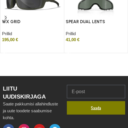
WX GRID
SPEAR DUAL LENTS
Prillid
Prillid
195,00
€
41,00
€
Lisa korvi
Lisa korvi
LIITU
UUDISKIRJAGA
Saate pakkumisi allahindluste
Saada
ja uute toodete saabumise
kohta.