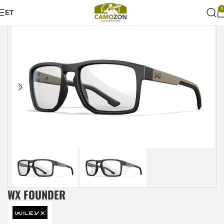
0
ET
Esileht
Prillid
WX FOUNDER