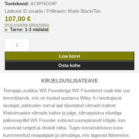
Tootekood:
AC6FND04F
Läätsed: Ei sisalda / Prilliraam: Matte Black/Tan
107,00
€
Hind sisaldab käibemaksu
Tarne: 1-3 nädalat
Lisa korvi
Osta kohe
KIRJELDUS
LISATEAVE
Teerajaja usaldus WX Founderiga WX Founderist saab teie uus
lemmiktarvik, mis on loodud austama Wiley X-i teedrajavat
asutajat, pakkudes samal ajal täiustatud silmade kaitset.
Maksimaalse silmade kaitse ja julge, silmapaistva siluetiga
päikeseprillid WX Founder sobivad suurepäraselt kõigile, kes
soovivad selgelt ja ohutult näha. Tugev konstruktsioon koos
kummeeritud ninapatjade ja oimudega, mis tagavad libisemise,